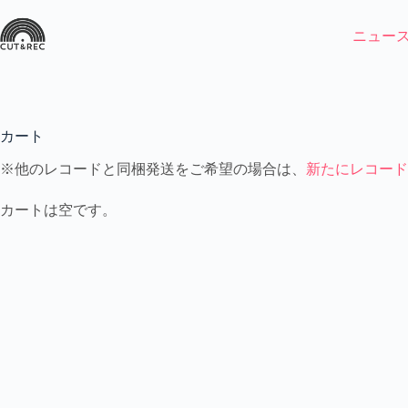
コ
ン
ニュー
テ
ン
ツ
へ
ス
カート
キ
ッ
※他のレコードと同梱発送をご希望の場合は、
新たにレコード
プ
カートは空です。