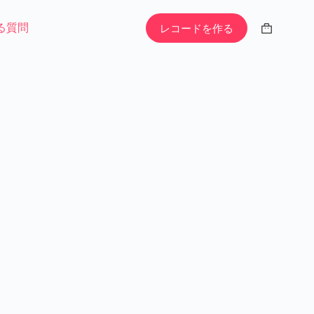
る質問
レコードを作る
シ
ョ
ッ
ピ
ン
グ
カ
ー
ト