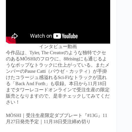
インタビュー動画
今作品は、Tyler, The Creatorのような独特でクセ
のあるMÖSHIのフロウに、88risingにも通じるよ
うなポップなトラックに仕上がっている。またメ
ンバーのPause Catti（パウゼ・カッティ）が手掛
けたコラージュ感溢れるSci-Fiなトラックが流れ
る「Back And Forth」も収録。本日から11月18日
までタワーレコードオンラインで受注生産の限定
販売となりますので、是非チェックしてみてくだ
さい！
MÖSHI｜受注生産限定ダブプレート『#13G』11
月27日発売予定｜11月18日受注締め切り