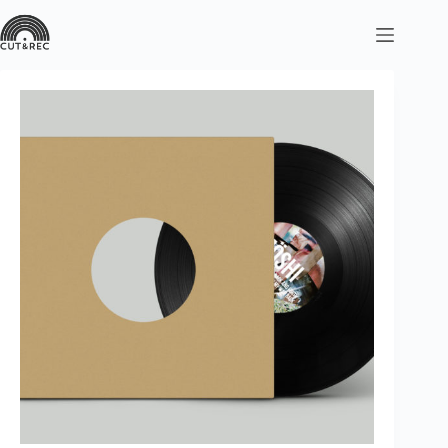
コ
ン
テ
ン
ツ
へ
ス
キ
ッ
プ