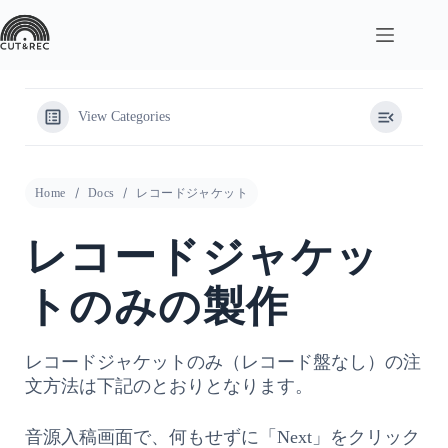
コ
ン
テ
ン
ツ
へ
View Categories
ス
キ
ッ
Home
Docs
レコードジャケット
プ
レコードジャケッ
トのみの製作
レコードジャケットのみ（レコード盤なし）の注
文方法は下記のとおりとなります。
音源入稿画面で、何もせずに「Next」をクリック